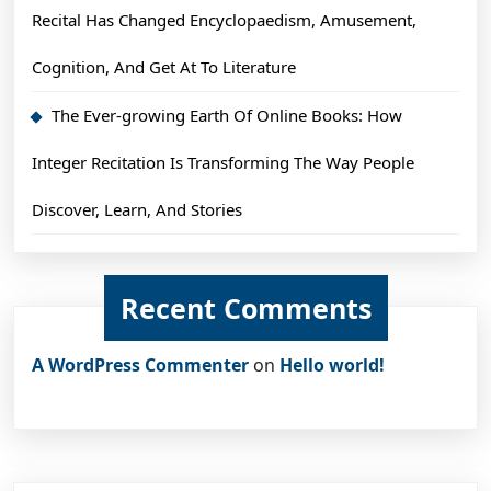
Recital Has Changed Encyclopaedism, Amusement,
Cognition, And Get At To Literature
The Ever-growing Earth Of Online Books: How
Integer Recitation Is Transforming The Way People
Discover, Learn, And Stories
Recent Comments
A WordPress Commenter
on
Hello world!