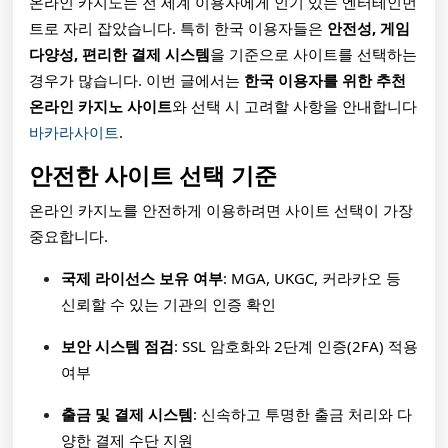
온라인 카지노는 전 세계 이용자에게 인기 있는 엔터테인먼
자
트로 자리 잡았습니다. 특히 한국 이용자들은
안전성, 게임
위
다양성, 편리한 결제 시스템
을 기준으로 사이트를 선택하는
경우가 많습니다. 이번 글에서는
한국 이용자를 위한 추천
한
온라인 카지노 사이트
와 선택 시 고려할 사항을 안내합니다
추
바카라사이트
.
천
안전한 사이트 선택 기준
온
온라인 카지노를 안전하게 이용하려면 사이트 선택이 가장
라
중요합니다.
인
국제 라이선스 보유 여부
: MGA, UKGC, 커라카오 등
신뢰할 수 있는 기관의 인증 확인
카
지
보안 시스템 점검
: SSL 암호화와 2단계 인증(2FA) 적용
여부
노
사
출금 및 결제 시스템
: 신속하고 투명한 출금 처리와 다
양한 결제 수단 지원