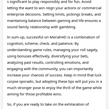
s significant to play responsibly and for fun. Avoid
letting the want to win reign your actions or commercial
enterprise decisions. Setting limits, pickings breaks, and
maintaining balance between gaming and life ensures a
sound family relationship with gambling.
In sum-up, successful on Meriah4D is a combination of
cognition, scheme, check, and patience. By
understanding game rules, managing your roll sagely,
using bonuses effectively, diversifying your bets,
analyzing past results, controlling emotions, and
engaging with the community, you can importantly
increase your chances of success. Keep in mind that luck
corpse sporadic, but adopting these tips will put you in a
much stronger pose to enjoy the thrill of the game while
aiming for those profitable wins.
So, if you are ready to take on the exhilaration of