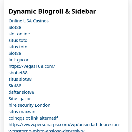
Dynamic Blogroll & Sidebar
Online USA Casinos
Slot88
slot online
situs toto
situs toto
Slot88
link gacor
https://vegas108.com/
sbobet88
situs slot88
Slot88
daftar slot88
Situs gacor
hire security London
situs maxwin
coinqqslot link alternatif
https://www.persona-psi.com/wp/ansiedad-depresion-
y-trastorno-mixto-ansioso-depresivo/