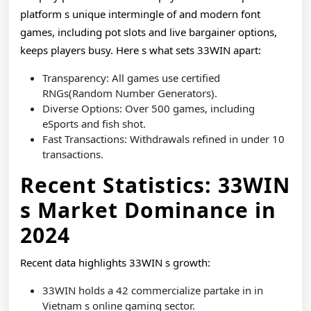
platform s unique intermingle of and modern font
games, including pot slots and live bargainer options,
keeps players busy. Here s what sets 33WIN apart:
Transparency: All games use certified
RNGs(Random Number Generators).
Diverse Options: Over 500 games, including
eSports and fish shot.
Fast Transactions: Withdrawals refined in under 10
transactions.
Recent Statistics: 33WIN
s Market Dominance in
2024
Recent data highlights 33WIN s growth:
33WIN holds a 42 commercialize partake in in
Vietnam s online gaming sector.