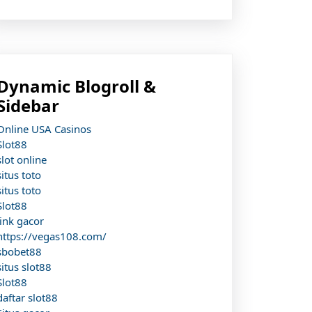
Dynamic Blogroll &
Sidebar
Online USA Casinos
Slot88
slot online
situs toto
situs toto
Slot88
link gacor
https://vegas108.com/
sbobet88
situs slot88
Slot88
daftar slot88