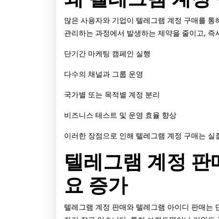
구
매
많은 사용자와 기업이 텔레그램 계정 구매를 통
관리하는 과정에서 발생하는 제약을 줄이고, 즉시
와
판
단기간 마케팅 캠페인 실행
매,
다수의 채널과 그룹 운영
안
국가별 또는 목적별 계정 분리
전
비즈니스 테스트 및 운영 효율 향상
하
이러한 장점으로 인해 텔레그램 계정 구매는 실
게
텔레그램 계정 판
이
용
요 증가
하
텔레그램 계정 판매와 텔레그램 아이디 판매는 
는