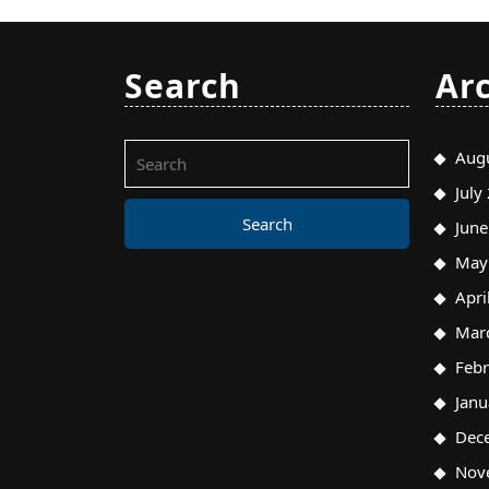
Search
Ar
Search
Aug
for:
July
Jun
May
Apri
Mar
Feb
Janu
Dec
Nov