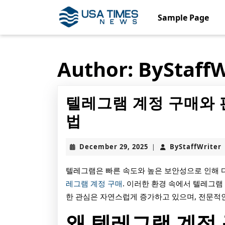
Skip
to
Sample Page
content
Skip
to
content
Author:
ByStaffW
텔레그램 계정 구매와 
텔
법
레
December
B
December 29, 2025
ByStaffWriter
|
그
29,
2025
램
텔레그램은 빠른 속도와 높은 보안성으로 인해
레그램 계정 구매
. 이러한 환경 속에서 텔레그램
계
한 관심은 자연스럽게 증가하고 있으며, 전문적
정
왜 텔레그램 계정