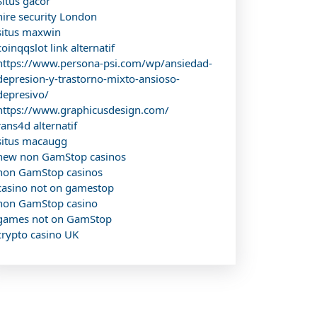
Situs gacor
hire security London
situs maxwin
coinqqslot link alternatif
https://www.persona-psi.com/wp/ansiedad-
depresion-y-trastorno-mixto-ansioso-
depresivo/
https://www.graphicusdesign.com/
rans4d alternatif
situs macaugg
new non GamStop casinos
non GamStop casinos
casino not on gamestop
non GamStop casino
games not on GamStop
crypto casino UK