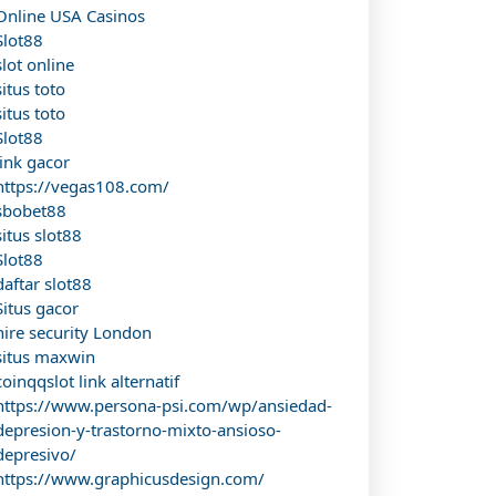
Online USA Casinos
Slot88
slot online
situs toto
situs toto
Slot88
link gacor
https://vegas108.com/
sbobet88
situs slot88
Slot88
daftar slot88
Situs gacor
hire security London
situs maxwin
coinqqslot link alternatif
https://www.persona-psi.com/wp/ansiedad-
depresion-y-trastorno-mixto-ansioso-
depresivo/
https://www.graphicusdesign.com/