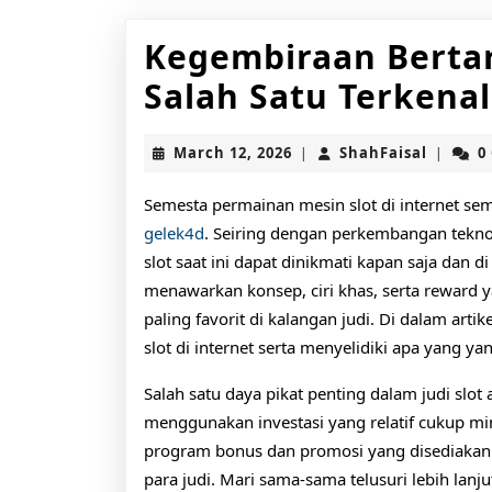
Kegembiraan Bertar
Salah Satu Terkenal
March
ShahFai
March 12, 2026
ShahFaisal
0
|
|
12,
2026
Semesta permainan mesin slot di internet se
gelek4d
. Seiring dengan perkembangan tekno
slot saat ini dapat dinikmati kapan saja dan 
menawarkan konsep, ciri khas, serta reward
paling favorit di kalangan judi. Di dalam artik
slot di internet serta menyelidiki apa yang 
Salah satu daya pikat penting dalam judi sl
menggunakan investasi yang relatif cukup min
program bonus dan promosi yang disediakan 
para judi. Mari sama-sama telusuri lebih lanj