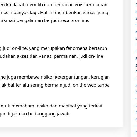
Mereka dapat memilih dari berbagai jenis permainan
an masih banyak lagi. Hal ini memberikan variasi yang
ikmati pengalaman berjudi secara online.
ng judi on-line, yang merupakan fenomena bertaruh
dahan akses dan variasi permainan, judi on-line
ine juga membawa risiko. Ketergantungan, kerugian
akibat terlalu sering bermain judi on the web tanpa
u untuk memahami risiko dan manfaat yang terkait
gan bijak dan bertanggung jawab.