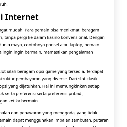
ruh.
i Internet
angat mudah. Para pemain bisa menikmati beragam
iri, tanpa pergi ke dalam kasino konvensional. Dengan
unia maya, contohnya ponsel atau laptop, pemain
 ingin ingin bermain, memastikan pengalaman
lot ialah beragam opsi game yang tersedia. Terdapat
a struktur pembayaran yang diverse. Dari slot klasik
opsi yang dijatuhkan. Hal ini memungkinkan setiap
erta preferensi serta preferensi pribadi,
ngan ketika bermain.
mbalan dan penawaran yang menggoda, yang tidak
. Pemain dapat menggunakan imbalan sambutan, putaran