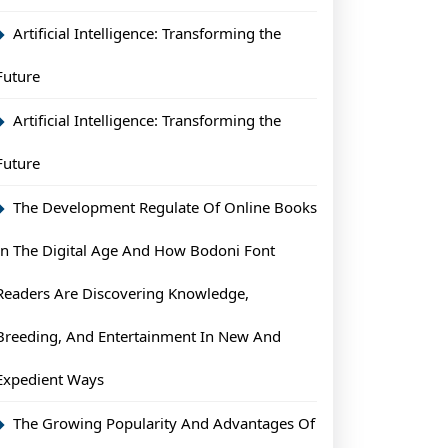
Artificial Intelligence: Transforming the
Future
Artificial Intelligence: Transforming the
Future
The Development Regulate Of Online Books
In The Digital Age And How Bodoni Font
Readers Are Discovering Knowledge,
Breeding, And Entertainment In New And
Expedient Ways
The Growing Popularity And Advantages Of