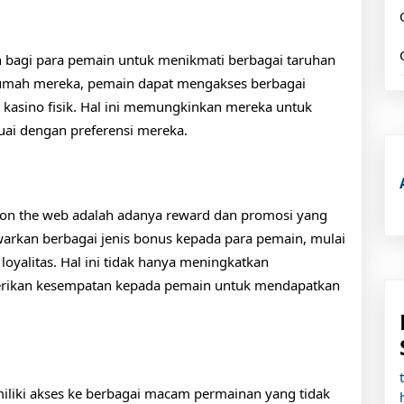
 bagi para pemain untuk menikmati berbagai taruhan
mah mereka, pemain dapat mengakses berbagai
 kasino fisik. Hal ini memungkinkan mereka untuk
uai dengan preferensi mereka.
a on the web adalah adanya reward dan promosi yang
warkan berbagai jenis bonus kepada para pemain, mulai
oyalitas. Hal ini tidak hanya meningkatkan
erikan kesempatan kepada pemain untuk mendapatkan
miliki akses ke berbagai macam permainan yang tidak