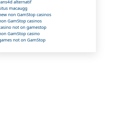
rans4d alternatif
situs macaugg
new non GamStop casinos
non GamStop casinos
casino not on gamestop
non GamStop casino
games not on GamStop