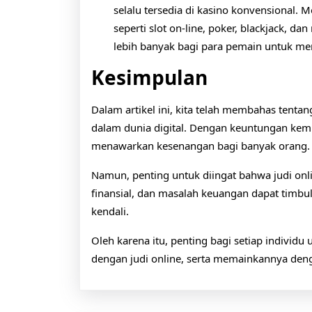
selalu tersedia di kasino konvensional. 
seperti slot on-line, poker, blackjack, d
lebih banyak bagi para pemain untuk men
Kesimpulan
Dalam artikel ini, kita telah membahas tenta
dalam dunia digital. Dengan keuntungan kemu
menawarkan kesenangan bagi banyak orang.
Namun, penting untuk diingat bahwa judi onl
finansial, dan masalah keuangan dapat timbul 
kendali.
Oleh karena itu, penting bagi setiap individ
dengan judi online, serta memainkannya den