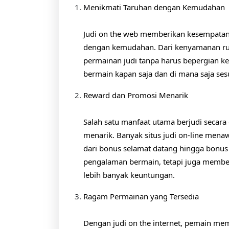
Menikmati Taruhan dengan Kemudahan
Judi on the web memberikan kesempatan
dengan kemudahan. Dari kenyamanan ru
permainan judi tanpa harus bepergian ke
bermain kapan saja dan di mana saja ses
Reward dan Promosi Menarik
Salah satu manfaat utama berjudi secar
menarik. Banyak situs judi on-line mena
dari bonus selamat datang hingga bonus l
pengalaman bermain, tetapi juga memb
lebih banyak keuntungan.
Ragam Permainan yang Tersedia
Dengan judi on the internet, pemain me