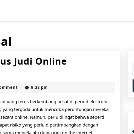
al
tus Judi Online
al
Comment
9:38 pm
|
pot yang terus berkembang pesat di period electronic
ang yang tergoda untuk mencoba peruntungan mereka
secara online. Namun, perlu diingat bahwa seperti
rdapat risiko yang perlu dipertimbangkan dengan
a-sama menjelajahi dunia judi on the internet,