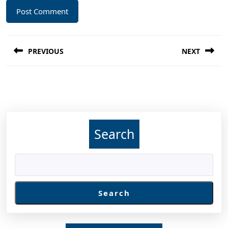
Post
PREVIOUS
NEXT
navigation
Previous
Next
post:
post:
Search
Search