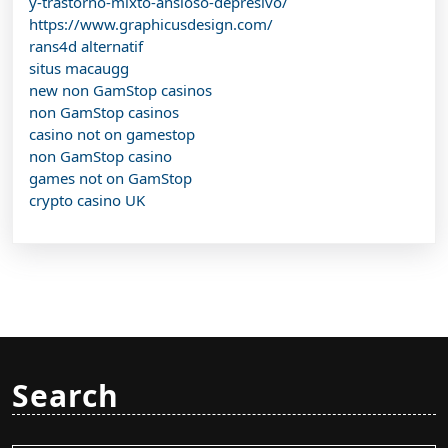
y-trastorno-mixto-ansioso-depresivo/
https://www.graphicusdesign.com/
rans4d alternatif
situs macaugg
new non GamStop casinos
non GamStop casinos
casino not on gamestop
non GamStop casino
games not on GamStop
crypto casino UK
Search