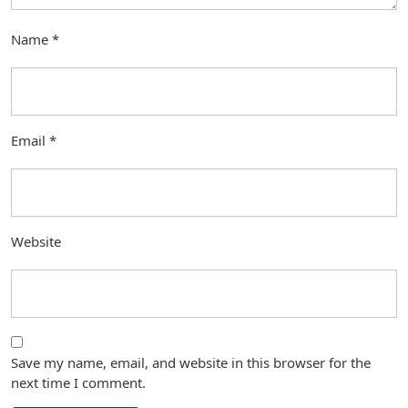
Name
*
Email
*
Website
Save my name, email, and website in this browser for the
next time I comment.